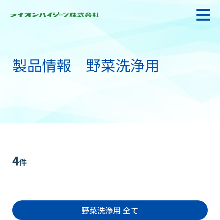
製品情報 野菜洗浄用
私たちの強み・使命
お悩み解決
感染防止対策・食品衛生
4
件
製品情報
野菜洗浄用 全て
衛生サービス