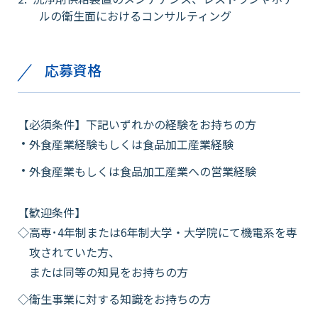
ルの衛生面におけるコンサルティング
会社情報
応募資格
採用情報
【必須条件】下記いずれかの経験をお持ちの方
お知らせ
外食産業経験もしくは食品加工産業経験
外食産業もしくは食品加工産業への営業経験
各種問い合わせ
【歓迎条件】
高専･4年制または6年制大学・大学院にて機電系を専
SDSダウンロード
攻されていた方、
または同等の知見をお持ちの方
オンラインストア
衛生事業に対する知識をお持ちの方