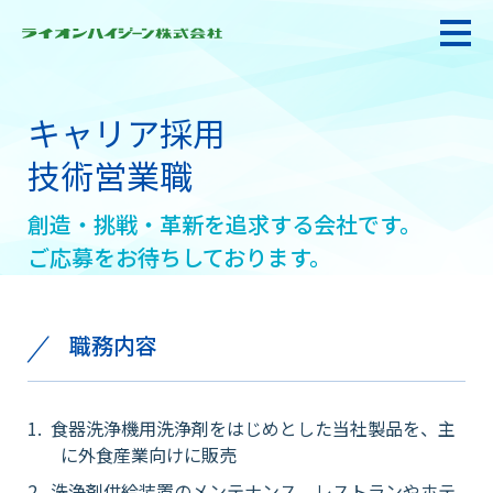
キャリア採用
私たちの強み・使命
技術営業職
創造・挑戦・革新を追求する会社です。
お悩み解決
ご応募をお待ちしております。
感染防止対策・食品衛生
職務内容
製品情報
食器洗浄機用洗浄剤をはじめとした当社製品を、主
に外食産業向けに販売
衛生サービス
洗浄剤供給装置のメンテナンス、レストランやホテ