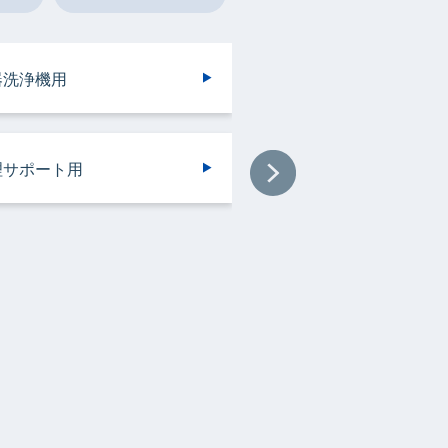
ンドリークリーニング・ウエ
ンドリークリーニング・ウエ
器洗浄機用
設用
イレ用
房機器・設備用
トクリーニング用
トクリーニング用
理サポート用
器洗浄機用
浄機械