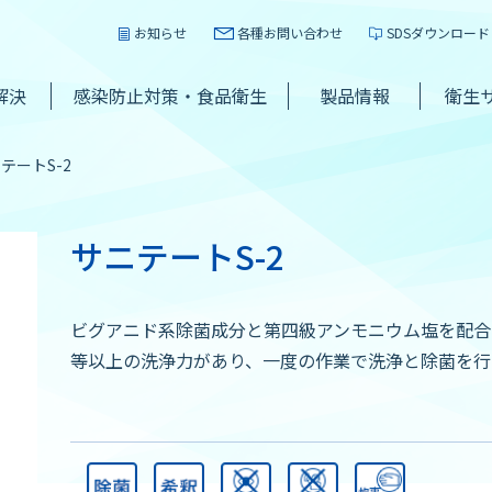
お知らせ
各種お問い合わせ
SDSダウンロード
解決
感染防止対策・食品衛生
製品情報
衛生
テートS-2
サニテートS-2
ビグアニド系除菌成分と第四級アンモニウム塩を配合
等以上の洗浄力があり、一度の作業で洗浄と除菌を行