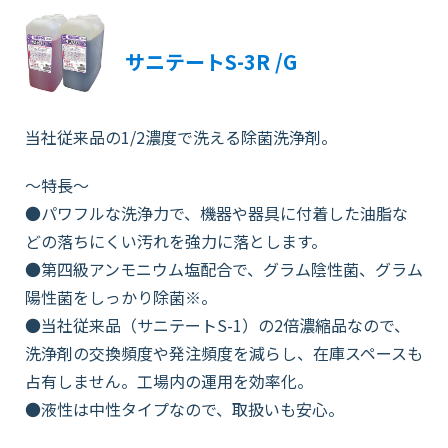
サニテートS-3R /G
当社従来品の1/2濃度で洗える除菌洗浄剤。
～特長～
●パワフルな洗浄力で、機器や器具に付着した油脂な
どの落ちにくい汚れを強力に落とします。
●第四級アンモニウム塩配合で、グラム陰性菌、グラム
陽性菌をしっかり除菌※。
●当社従来品（サニテートS-1）の2倍濃縮品なので、
洗浄剤の交換頻度や発注頻度を減らし、在庫スペースも
占有しません。工場内の運用を効率化。
●液性は中性タイプなので、取扱いも安心。