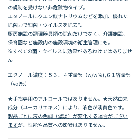
の規制を受けない非危険物タイプ。
エタノールにクエン酸ナトリウムなどを添加、優れた
除菌力で細菌・ウイルスを除去*。
厨房施設の調理器具類の除菌だけでなく、介護施設、
保育園など施設内の施設環境の衛生管理にも。
※すべての菌・ウイルスに効果があるわけではありませ
ん
エタノール濃度：５３．４重量%（w/w％),６１容量％
（vol%）
★手指専用のアルコールではありません。★天然由来
成分（ユーカリエキス）により、液色が淡黄色です。
製品ごとに液の色調（濃淡）が変化する場合がござい
ます
が、性能や品質への影響はありません。