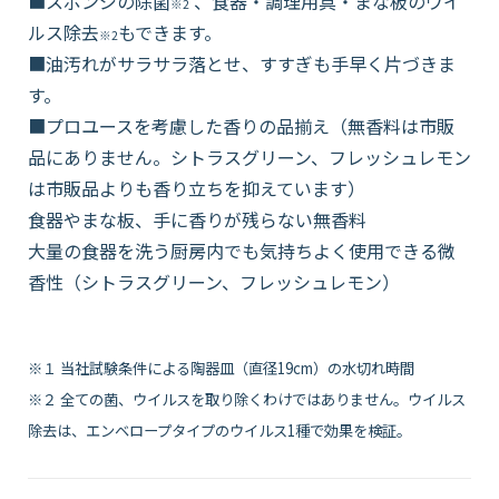
■スポンジの除菌
、食器・調理用具・まな板のウイ
※2
ルス除去
もできます。
※2
■油汚れがサラサラ落とせ、すすぎも手早く片づきま
す。
■プロユースを考慮した香りの品揃え（無香料は市販
品にありません。シトラスグリーン、フレッシュレモン
は市販品よりも香り立ちを抑えています）
食器やまな板、手に香りが残らない無香料
大量の食器を洗う厨房内でも気持ちよく使用できる微
香性（シトラスグリーン、フレッシュレモン）
※１ 当社試験条件による陶器皿（直径19cm）の水切れ時間
※２ 全ての菌、ウイルスを取り除くわけではありません。ウイルス
除去は、エンベロープタイプのウイルス1種で効果を検証。