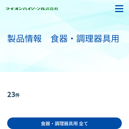
製品情報 食器・調理器具用
私たちの強み・使命
お悩み解決
感染防止対策・食品衛生
23
件
製品情報
食器・調理器具用 全て
衛生サービス