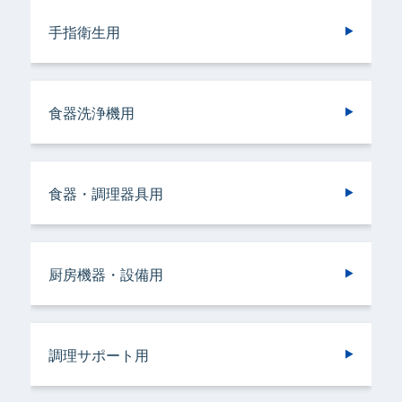
手指衛生用
食器洗浄機用
トイレ用
手指衛生用
施設用
バスルーム用
食器・調理器具用
トイレ用
トイレ用
ランドリークリーニング・ウエットクリーニ
ランドリークリーニング・ウエットクリーニ
食器洗浄機用
施設用
トイレ用
厨房機器・設備用
ング用
ング用
食器・調理器具用
ヘアケア＆ボディケア用
調理サポート用
ドライクリーニング用
ドライクリーニング用
厨房機器・設備用
バスルーム用
衣類用
リネンサプライ用
リネンサプライ用
調理サポート用
容器洗浄機用