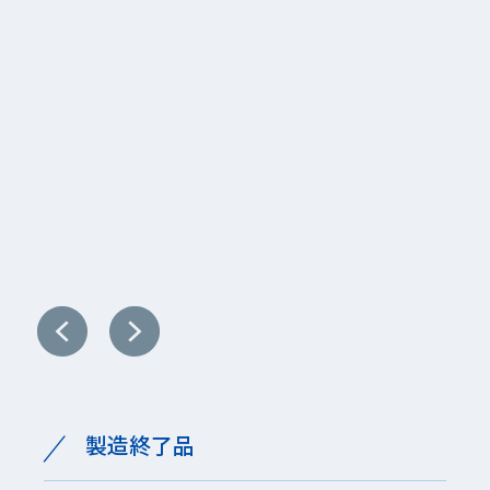
加工機器・設備用
野菜洗浄用
洗浄機械
製造終了品