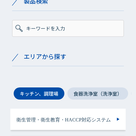
製品検索
エリアから探す
キッチン、調理場
食器洗浄室（洗浄室）
衛生管理・衛生教育・HACCP対応システム
手指衛生用
手指衛生用
衛生管理・衛生教育・HACCP対応システム
手指衛生用
ヘアケア＆ボディケア用
衣類用
手指衛生用
手指衛生用
手指衛生用