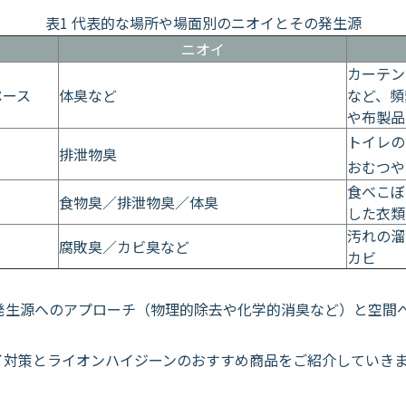
表1 代表的な場所や場面別のニオイとその発生源
ニオイ
カーテン
ペース
体臭など
など、頻
や布製品
トイレの
排泄物臭
おむつや
食べこぼ
食物臭／排泄物臭／体臭
した衣類
汚れの溜
腐敗臭／カビ臭など
カビ
生源へのアプローチ（物理的除去や化学的消臭など）と空間
対策とライオンハイジーンのおすすめ商品をご紹介していき