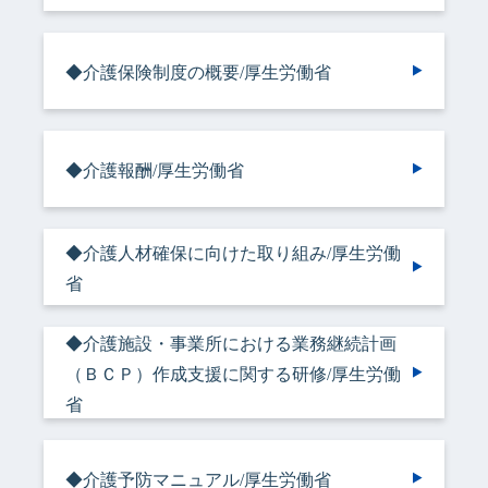
会社情報
◆介護保険制度の概要/厚生労働省
採用情報
◆介護報酬/厚生労働省
お知らせ
◆介護人材確保に向けた取り組み/厚生労働
省
各種問い合わせ
◆介護施設・事業所における業務継続計画
SDSダウンロード
（ＢＣＰ）作成支援に関する研修/厚生労働
省
オンラインストア
◆介護予防マニュアル/厚生労働省