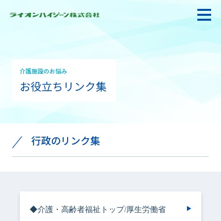
介護施設のお悩み
私たちの強み・使命
お役立ちリンク集
お悩み解決
行政のリンク集
感染防止対策・食品衛生
製品情報
◆介護・高齢者福祉トップ/厚生労働省
衛生サービス