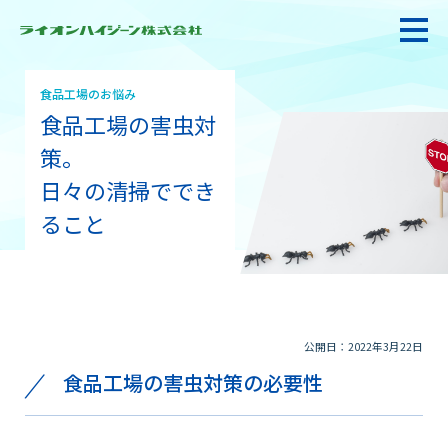
食品工場のお悩み
食品工場の害虫対
私たちの強み・使命
策。
日々の清掃ででき
お悩み解決
ること
感染防止対策・食品衛生
公開日：2022年3月22日
製品情報
食品工場の害虫対策の必要性
衛生サービス