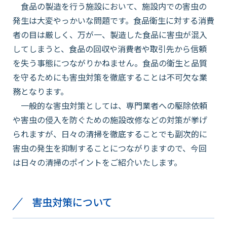
食品の製造を行う施設において、施設内での害虫の
発生は大変やっかいな問題です。食品衛生に対する消費
会社情報
者の目は厳しく、万が一、製造した食品に害虫が混入
してしまうと、食品の回収や消費者や取引先から信頼
採用情報
を失う事態につながりかねません。食品の衛生と品質
を守るためにも害虫対策を徹底することは不可欠な業
務となります。
お知らせ
一般的な害虫対策としては、専門業者への駆除依頼
や害虫の侵入を防ぐための施設改修などの対策が挙げ
られますが、日々の清掃を徹底することでも副次的に
各種問い合わせ
害虫の発生を抑制することにつながりますので、今回
は日々の清掃のポイントをご紹介いたします。
SDSダウンロード
害虫対策について
オンラインストア